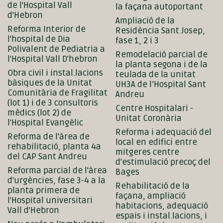
de l'Hospital Vall
la façana autoportant
d'Hebron
Ampliació de la
Reforma Interior de
Residència Sant Josep,
l'hospital de Dia
fase 1, 2 i 3
Polivalent de Pediatria a
Remodelació parcial de
l'Hospital Vall D'hebron
la planta segona i de la
Obra civil i instal.lacions
teulada de la unitat
bàsiques de la Unitat
UH3A de l’Hospital Sant
Comunitària de Fragilitat
Andreu
(lot 1) i de 3 consultoris
Centre Hospitalari -
mèdics (lot 2) de
Unitat Coronària
l'Hospital Evangèlic
Reforma i adequació del
Reforma de l'àrea de
local en edifici entre
rehabilitació, planta 4a
mitgeres centre
del CAP Sant Andreu
d'estimulació precoç del
Reforma parcial de l'àrea
Bages
d'urgències, fase 3-4 a la
Rehabilitació de la
planta primera de
façana, ampliació
l'Hospital universitari
habitacions, adequació
Vall d'Hebron
espais i instal.lacions, i