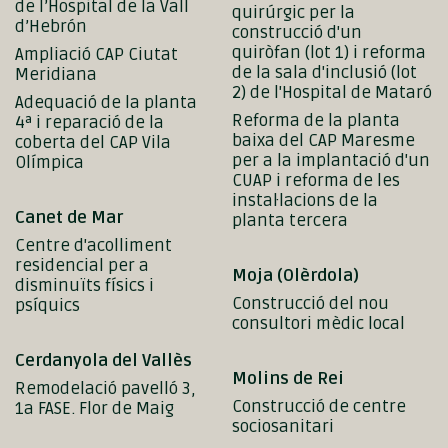
de l’Hospital de la Vall
quirúrgic per la
d’Hebrón
construcció d'un
quiròfan (lot 1) i reforma
Ampliació CAP Ciutat
de la sala d'inclusió (lot
Meridiana
2) de l'Hospital de Mataró
Adequació de la planta
Reforma de la planta
4ª i reparació de la
baixa del CAP Maresme
coberta del CAP Vila
per a la implantació d'un
Olímpica
CUAP i reforma de les
instal·lacions de la
Canet de Mar
planta tercera
Centre d'acolliment
residencial per a
Moja (Olèrdola)
disminuïts físics i
Construcció del nou
psíquics
consultori mèdic local
Cerdanyola del Vallès
Molins de Rei
Remodelació pavelló 3,
Construcció de centre
1a FASE. Flor de Maig
sociosanitari