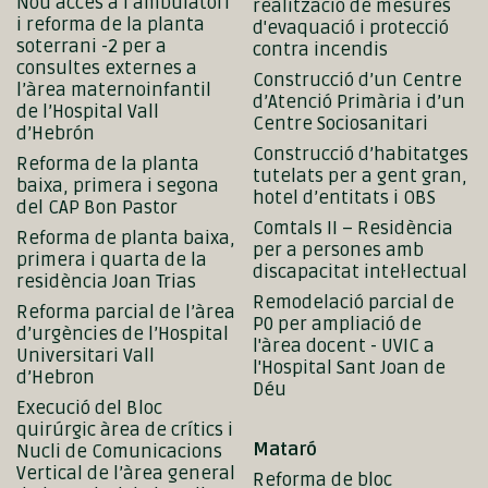
Nou accés a l’ambulatori
realització de mesures
i reforma de la planta
d'evaquació i protecció
soterrani -2 per a
contra incendis
consultes externes a
Construcció d’un Centre
l’àrea maternoinfantil
d’Atenció Primària i d’un
de l’Hospital Vall
Centre Sociosanitari
d’Hebrón
Construcció d’habitatges
Reforma de la planta
tutelats per a gent gran,
baixa, primera i segona
hotel d’entitats i OBS
del CAP Bon Pastor
Comtals II – Residència
Reforma de planta baixa,
per a persones amb
primera i quarta de la
discapacitat intel·lectual
residència Joan Trias
Remodelació parcial de
Reforma parcial de l’àrea
P0 per ampliació de
d’urgències de l’Hospital
l'àrea docent - UVIC a
Universitari Vall
l'Hospital Sant Joan de
d’Hebron
Déu
Execució del Bloc
quirúrgic àrea de crítics i
Mataró
Nucli de Comunicacions
Vertical de l’àrea general
Reforma de bloc