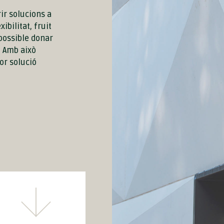
r solucions a
ibilitat, fruit
 possible donar
. Amb això
or solució