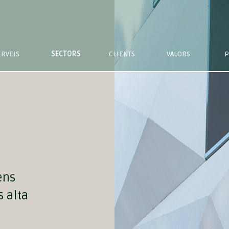
ERVEIS
SECTORS
CLIENTS
VALORS
P
ens
 alta