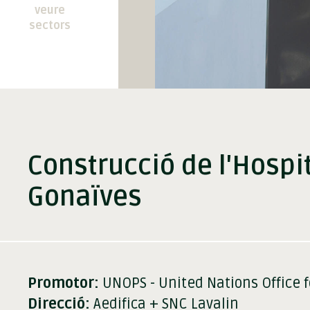
veure
sectors
Construcció de l'Hosp
Gonaïves
Promotor:
UNOPS - United Nations Office f
Direcció:
Aedifica + SNC Lavalin