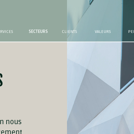
RVICES
SECTEURS
CLIENTS
VALEURS
PE
S
on nous
utement