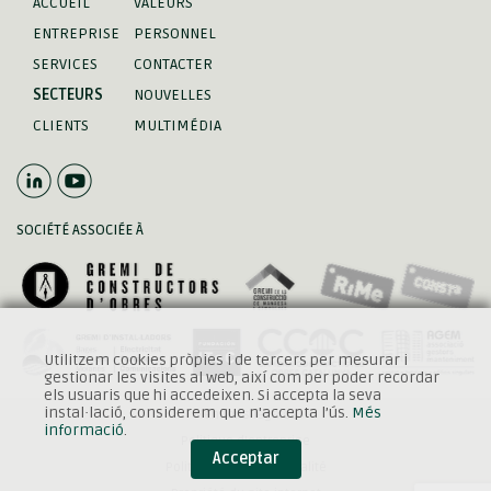
ACCUEIL
VALEURS
ENTREPRISE
PERSONNEL
SERVICES
CONTACTER
SECTEURS
NOUVELLES
CLIENTS
MULTIMÉDIA
SOCIÉTÉ ASSOCIÉE À
Utilitzem cookies pròpies i de tercers per mesurar i
gestionar les visites al web, així com per poder recordar
els usuaris que hi accedeixen. Si accepta la seva
instal·lació, considerem que n'accepta l’ús.
Més
Mentions légales
informació
.
Politique d'entreprise
Acceptar
Politique de confidentialité